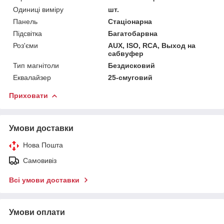
Одиниці виміру
шт.
Панель
Стаціонарна
Підсвітка
Багатобарвна
Роз'єми
AUX, ISO, RCA, Выход на
сабвуфер
Тип магнітоли
Бездисковий
Еквалайзер
25-смуговий
Приховати
Умови доставки
Нова Пошта
Самовивіз
Всі умови доставки
Умови оплати