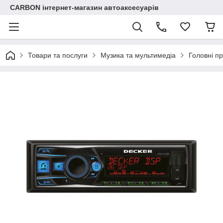
CARBON інтернет-магазин автоаксесуарів
Товари та послуги
Музика та мультимедіа
Головні пр