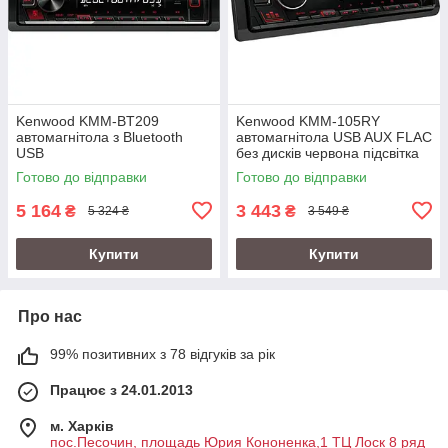
Kenwood KMM-BT209
Kenwood KMM-105RY
автомагнітола з Bluetooth
автомагнітола USB AUX FLAC
USB
без дисків червона підсвітка
Готово до відправки
Готово до відправки
5 164
3 443
₴
₴
5 324 ₴
3 549 ₴
Купити
Купити
Про нас
99% позитивних з 78 відгуків за рік
Працює з 24.01.2013
м. Харків
пос.Песочин, площадь Юрия Кононенка,1 ТЦ Лоск 8 ряд