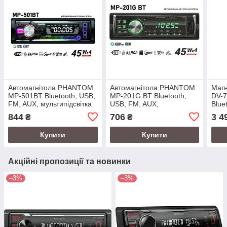
Автомагнітола PHANTOM
Автомагнітола PHANTOM
Магн
MP-501BT Bluetooth, USB,
MP-201G BT Bluetooth,
DV-7
FM, AUX, мультипідсвітка
USB, FM, AUX,
Blue
мультипідсвітка
844
706
3 4
₴
₴
Купити
Купити
Акційні пропозиції та новинки
–3%
–3%