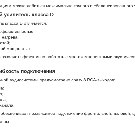
кциям можно добиться максимально точного и сбалансированного з
 усилитель класса D
ь класса D отличается:
оэффективностью;
 нагрева;
отой;
ной мощностью.
позволяет эффективно работать с многокомпонентными акустичес
ибкость подключения
жной аудиосистемы предусмотрено сразу 8 RCA-выходов:
ла;
а;
ала;
канала.
 обеспечивает независимое подключение фронтальной, тыловой, ц
упны: