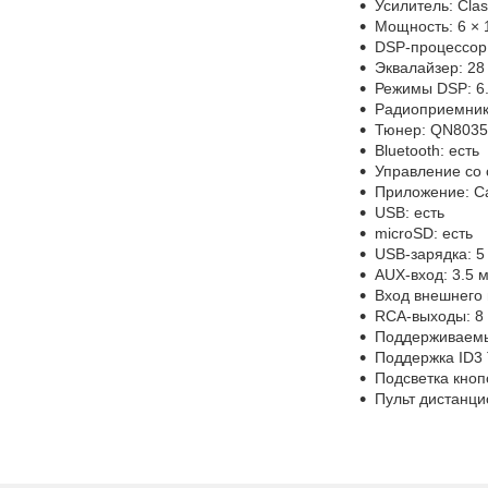
Усилитель: Cla
Мощность: 6 × 
DSP-процессор
Эквалайзер: 28
Режимы DSP: 6.
Радиоприемник:
Тюнер: QN8035
Bluetooth: есть
Управление со 
Приложение: C
USB: есть
microSD: есть
USB-зарядка: 5 
AUX-вход: 3.5 
Вход внешнего
RCA-выходы: 8 (
Поддерживаем
Поддержка ID3 
Подсветка кноп
Пульт дистанци