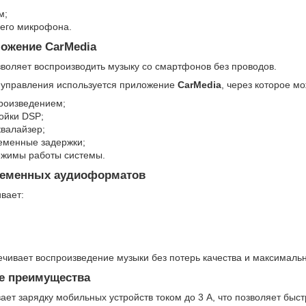
м;
него микрофона.
ложение CarMedia
зволяет воспроизводить музыку со смартфонов без проводов.
 управления используется приложение
CarMedia
, через которое м
роизведением;
ойки DSP;
квалайзер;
еменные задержки;
ежимы работы системы.
ременных аудиоформатов
вает:
чивает воспроизведение музыки без потерь качества и максимальн
е преимущества
ает зарядку мобильных устройств током до 3 А, что позволяет бы