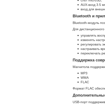
слот microSD;
AUX-вход 3.5 м
вход для внеш
Bluetooth и при
Bluetooth-модуль по
Для дистанционного
управлять восп
изменять настр
регулировать э
настраивать вр
переключать р
Поддержка сов
Магнитола поддержи
MP3
WMA
FLAC
Формат FLAC обеспе
Дополнительны
USB-порт поддержив