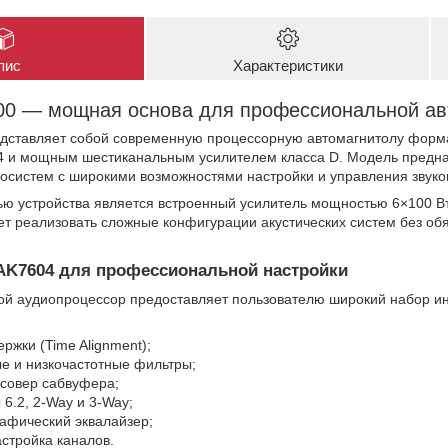
пис
Характеристики
00 — мощная основа для профессиональной ав
дставляет собой современную процессорную автомагнитолу форм
 и мощным шестиканальным усилителем класса D. Модель предна
осистем с широкими возможностями настройки и управления звуко
ью устройства является встроенный усилитель мощностью 6×100 Вт
ет реализовать сложные конфигурации акустических систем без об
AK7604 для профессиональной настройки
й аудиопроцессор предоставляет пользователю широкий набор ин
ржки (Time Alignment);
е и низкочастотные фильтры;
ссовер сабвуфера;
6.2, 2-Way и 3-Way;
афический эквалайзер;
стройка каналов.