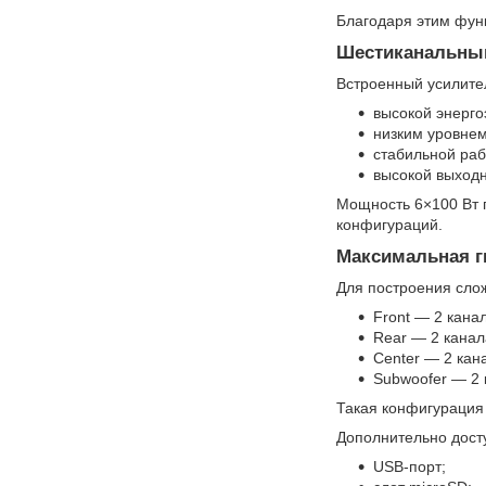
Благодаря этим фун
Шестиканальный
Встроенный усилител
высокой энерг
низким уровнем
стабильной раб
высокой выход
Мощность 6×100 Вт 
конфигураций.
Максимальная г
Для построения сло
Front — 2 кана
Rear — 2 канал
Center — 2 кан
Subwoofer — 2 
Такая конфигурация
Дополнительно дост
USB-порт;