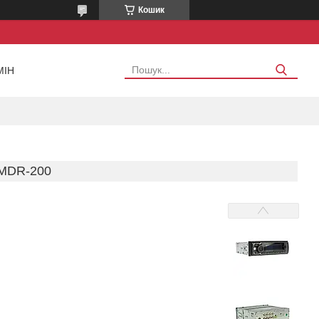
Кошик
МІН
MDR-200