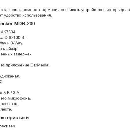
тка кнопок помогает гармонично вписать устройство в интерьер ав
т удобство использования.
ecker MDR-200
 AK7604.
са D 6×100 Вт.
Way и 3-Way.
валайзер.
менных задержек.
рез приложение CarMedia.
.
удиоканал.
C.
 5 В / 3 А.
него микрофона.
одсветка.
плекте.
актеристики
ресивер