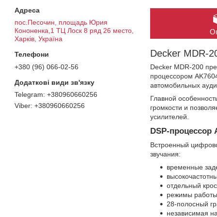
пос.Песочин, площадь Юрия
Кононенка,1 ТЦ Лоск 8 ряд 26 место,
О
Харків, Україна
Decker MDR-2
+380 (96) 066-02-56
Decker MDR-200 пре
процессором AK7604
автомобильных ауди
+380960660256
Главной особенност
+380960660256
громкости и позволя
усилителей.
DSP-процессор 
Встроенный цифрово
звучания:
временные заде
высокочастотны
отдельный кро
режимы работы 
28-полосный гр
независимая на