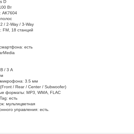
ss D
100 Вт
: AK7604
 полос
2 / 2-Way / 3-Way
 FM, 18 станций
смартфона: есть
arMedia
В / 3 А
мм
 микрофона: 3.5 мм
Front / Rear / Center / Subwoofer)
ые форматы: MP3, WMA, FLAC
Tag: есть
ок: мультицветная
онного управления: есть.