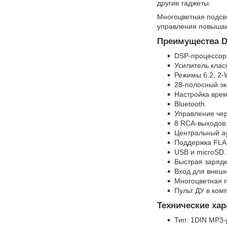
другие гаджеты.
Многоцветная подсве
управления повышае
Преимущества D
DSP-процессор
Усилитель клас
Режимы 6.2, 2-
28-полосный эк
Настройка вре
Bluetooth.
Управление че
8 RCA-выходов
Центральный а
Поддержка FLA
USB и microSD.
Быстрая зарядка
Вход для внеш
Многоцветная п
Пульт ДУ в ком
Технические хар
Тип: 1DIN MP3-