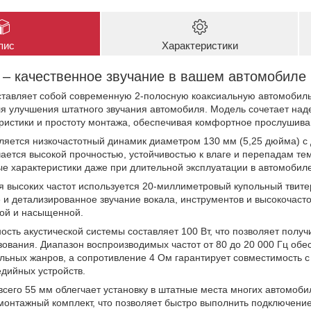
пис
Характеристики
 – качественное звучание в вашем автомобиле
ставляет собой современную 2-полосную коаксиальную автомобиль
я улучшения штатного звучания автомобиля. Модель сочетает над
ристики и простоту монтажа, обеспечивая комфортное прослушива
ляется низкочастотный динамик диаметром 130 мм (5,25 дюйма) с
ается высокой прочностью, устойчивостью к влаге и перепадам те
е характеристики даже при длительной эксплуатации в автомобиле
я высоких частот используется 20-миллиметровый купольный тви
 и детализированное звучание вокала, инструментов и высокочас
ой и насыщенной.
ть акустической системы составляет 100 Вт, что позволяет получ
ования. Диапазон воспроизводимых частот от 80 до 20 000 Гц обе
льных жанров, а сопротивление 4 Ом гарантирует совместимость 
дийных устройств.
сего 55 мм облегчает установку в штатные места многих автомоби
монтажный комплект, что позволяет быстро выполнить подключение 