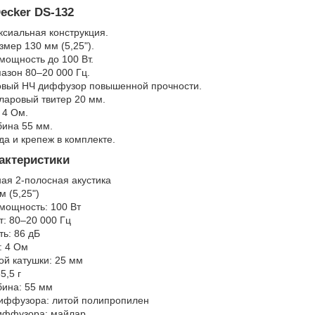
ecker DS-132
ксиальная конструкция.
мер 130 мм (5,25").
ощность до 100 Вт.
азон 80–20 000 Гц.
вый НЧ диффузор повышенной прочности.
ларовый твитер 20 мм.
 4 Ом.
бина 55 мм.
да и крепеж в комплекте.
актеристики
ная 2-полосная акустика
м (5,25")
мощность: 100 Вт
т: 80–20 000 Гц
ть: 86 дБ
: 4 Ом
ой катушки: 25 мм
5,5 г
бина: 55 мм
иффузора: литой полипропилен
иффузора: майлар