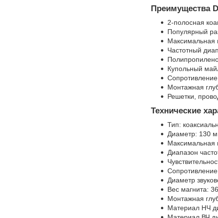
Преимущества D
2-полосная коа
Популярный раз
Максимальная м
Частотный диап
Полипропилено
Купольный май
Сопротивление
Монтажная глу
Решетки, прово
Технические хар
Тип: коаксиаль
Диаметр: 130 м
Максимальная 
Диапазон часто
Чувствительнос
Сопротивление
Диаметр звуков
Вес магнита: 36
Монтажная глу
Материал НЧ д
Материал ВЧ д