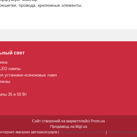
решетки, провода, крепежные элементы.
ьный свет
нона
 LED лампы
ля установки ксеноновых ламп
линзы
пы 35 и 50 Вт
Сайт створений на маркетплейсі
Prom.ua
Продавець на Bigl.ua
CARBON інтернет-магазин автоаксесуарів |
Поскаржитися на контент
|
Політика конфід