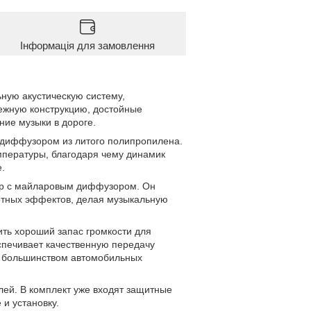
Інформація для замовлення
ную акустическую систему,
ежную конструкцию, достойные
ние музыки в дороге.
 диффузором из литого полипропилена.
мпературы, благодаря чему динамик
.
тер с майларовым диффузором. Он
тотных эффектов, делая музыкальную
ить хороший запас громкости для
спечивает качественную передачу
с большинством автомобильных
лей. В комплект уже входят защитные
и установку.