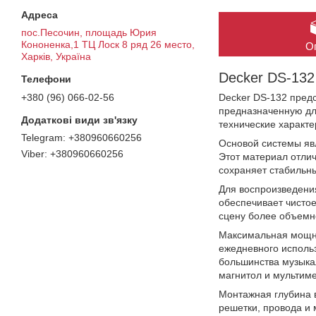
пос.Песочин, площадь Юрия
Кононенка,1 ТЦ Лоск 8 ряд 26 место,
О
Харків, Україна
Decker DS-132
+380 (96) 066-02-56
Decker DS-132 пред
предназначенную дл
технические характе
+380960660256
Основой системы яв
+380960660256
Этот материал отлич
сохраняет стабильны
Для воспроизведени
обеспечивает чистое
сцену более объемн
Максимальная мощнос
ежедневного использ
большинства музыка
магнитол и мультиме
Монтажная глубина в
решетки, провода и 