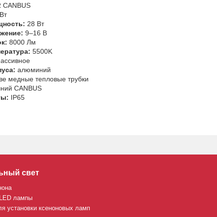
-R CANBUS
Вт
щность:
28 Вт
жение:
9–16 В
к:
8000 Лм
ература:
5500K
ассивное
уса:
алюминий
ве медные тепловые трубки
ний CANBUS
ты:
IP65
ьный свет
нона
 LED лампы
ля установки ксеноновых ламп