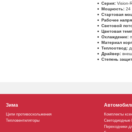
Серия:
Vision
Мощность:
24 
Стартовая мо
Рабочее напря
Световой пото
Цветовая темп
Охлаждение:
п
Материал корп
Теплоотвод:
д
Драйвер:
внеш
Степень защи
Зима
Автомобил
Цепи противоскольжения
Комплекты ксе
Тепловентиляторы
Светодиодные
Переходники д