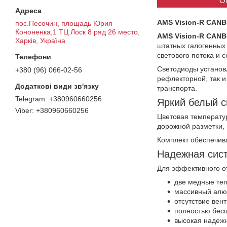
О
AMS Vision-R CAN
пос.Песочин, площадь Юрия
Кононенка,1 ТЦ Лоск 8 ряд 26 место,
AMS Vision-R CANB
Харків, Україна
штатных галогенных
светового потока и
Светодиоды установ
+380 (96) 066-02-56
рефлекторной, так и
транспорта.
+380960660256
Яркий белый с
+380960660256
Цветовая температ
дорожной разметки, 
Комплект обеспечив
Надежная сис
Для эффективного о
две медные теп
массивный алю
отсутствие вен
полностью бес
высокая надежн