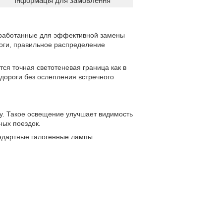
Інформація для замовлення
зработанные для эффективной замены
оги, правильное распределение
я точная светотеневая граница как в
 дороги без ослепления встречного
у. Такое освещение улучшает видимость
ных поездок.
андартные галогенные лампы.