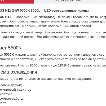
пис
Характеристики
BUS H11 24W 5500K 8000Lm LED светодиодные лампы
US H11
— современные светодиодные лампы головного света, ра
 ламп. Они обеспечивают значительно более яркое освещение дор
 совместимость с большинством современных автомобилей.
лены на специальной медной подложке, благодаря чему формируетс
 в линзованной оптике. Это обеспечивает качественное освещение
вет 5500K
ура
5500K
максимально приближена к естественному дневному свет
знаков и препятствий, снижая утомляемость глаз во время длитель
ает световой поток
8000 люмен
и до
180% больше света
, чем ст
тема охлаждения
твода тепла используется пассивная система охлаждения:
ловые трубки;
миниевый радиатор;
тилятора;
шумная работа;
ость.