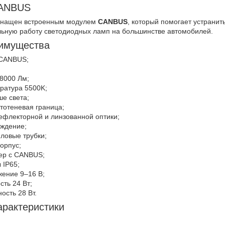
CANBUS
снащен встроенным модулем
CANBUS
, который помогает устранит
льную работу светодиодных ламп на большинстве автомобилей.
имущества
 CANBUS;
 8000 Лм;
ратура 5500K;
е света;
тотеневая граница;
ефлекторной и линзованной оптики;
аждение;
ловые трубки;
орпус;
ер с CANBUS;
 IP65;
ение 9–16 В;
ть 24 Вт;
ость 28 Вт.
арактеристики