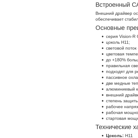
Встроенный 
Внешний драйвер о
обеспечивает стаби
Основные пре
серия Vision-R
цоколь H11;
световой поток
цветовая темпе
до +180% больш
правильная све
подходят для р
пассивное охл
две медные теп
алюминиевый к
внешний драйв
степень защиты
рабочее напряж
рабочая мощнос
стартовая мощн
Технические х
Цоколь:
H11