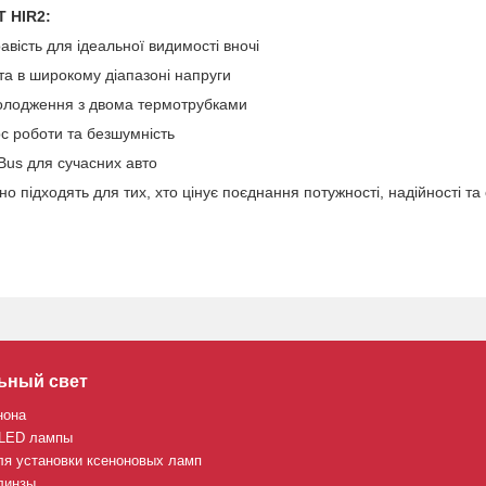
T HIR2:
вість для ідеальної видимості вночі
та в широкому діапазоні напруги
олодження з двома термотрубками
с роботи та безшумність
Bus для сучасних авто
о підходять для тих, хто цінує поєднання потужності, надійності та
ьный свет
нона
 LED лампы
ля установки ксеноновых ламп
линзы