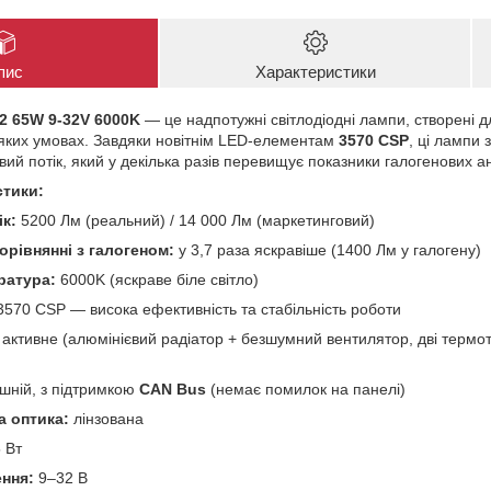
пис
Характеристики
12 65W 9-32V 6000K
— це надпотужні світлодіодні лампи, створені 
-яких умовах. Завдяки новітнім LED-елементам
3570 CSP
, ці лампи
ий потік, який у декілька разів перевищує показники галогенових ан
стики:
ік:
5200 Лм (реальний) / 14 000 Лм (маркетинговий)
орівнянні з галогеном:
у 3,7 раза яскравіше (1400 Лм у галогену)
ратура:
6000K (яскраве біле світло)
570 CSP — висока ефективність та стабільність роботи
активне (алюмінієвий радіатор + безшумний вентилятор, дві термо
шній, з підтримкою
CAN Bus
(немає помилок на панелі)
 оптика:
лінзована
 Вт
ння:
9–32 В