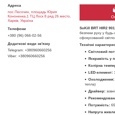
пос.Песочин, площадь Юрия
Кононенка,1 ТЦ Лоск 8 ряд 26 место,
О
Харків, Україна
SoKill BRT HIR2 90
безпеки руху у будь
+380 (96) 066-02-56
сфокусований світлов
Технічні характери
+380960660256
Світловий пот
+380960660256
Яскравість у п
Колірна темпе
LED-елемент:
3
Охолодження:
тепла)
Драйвер:
зовні
Рекомендована
Потужність:
65
Напруга живле