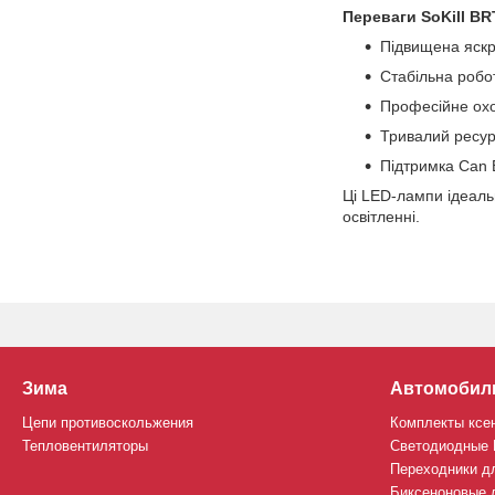
Переваги SoKill BR
Підвищена яскра
Стабільна робо
Професійне ох
Тривалий ресур
Підтримка Can 
Ці LED-лампи ідеальн
освітленні.
Зима
Автомобил
Цепи противоскольжения
Комплекты ксе
Тепловентиляторы
Светодиодные
Переходники д
Биксеноновые 