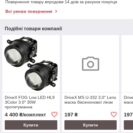
Повернення товару впродовж 14 днів за рахунок покупця
Всі умови повернення
Подібні товари компанії
DriveX FOG Low LED HL9
DriveX MS U-332 3,0" Lens
Driv
3Color 3.0″ 30W
маска біксенонової лінзи
маск
протитуманна
світлодіодна лінза з 3
4 400
197
197
₴/комплект
₴
режимами
Купити
Купити