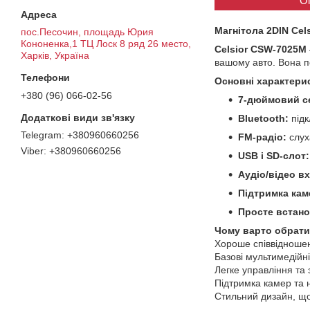
О
Магнітола 2DIN Cel
пос.Песочин, площадь Юрия
Кононенка,1 ТЦ Лоск 8 ряд 26 место,
Celsior CSW-7025M
Харків, Україна
вашому авто. Вона по
Основні характери
+380 (96) 066-02-56
7-дюймовий с
Bluetooth:
підк
+380960660256
FM-радіо:
слуха
+380960660256
USB і SD-слот:
Аудіо/відео в
Підтримка кам
Просте встано
Чому варто обрати
Хороше співвідношен
Базові мультимедійн
Легке управління та
Підтримка камер та н
Стильний дизайн, що