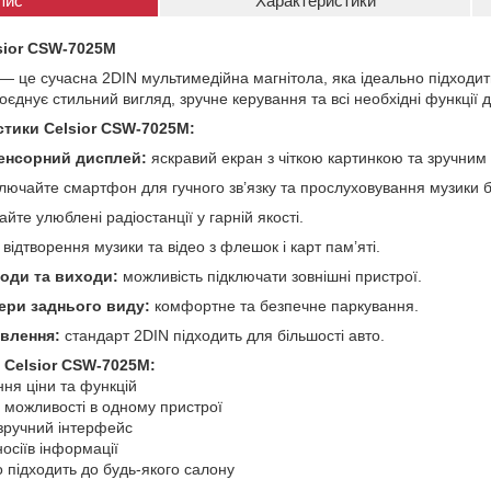
пис
Характеристики
sior CSW-7025M
— це сучасна 2DIN мультимедійна магнітола, яка ідеально підходит
єднує стильний вигляд, зручне керування та всі необхідні функції 
стики Celsior CSW-7025M:
енсорний дисплей:
яскравий екран з чіткою картинкою та зручним
лючайте смартфон для гучного зв’язку та прослуховування музики б
йте улюблені радіостанції у гарній якості.
відтворення музики та відео з флешок і карт пам’яті.
ходи та виходи:
можливість підключати зовнішні пристрої.
ери заднього виду:
комфортне та безпечне паркування.
влення:
стандарт 2DIN підходить для більшості авто.
 Celsior CSW-7025M:
ня ціни та функцій
і можливості в одному пристрої
 зручний інтерфейс
осіїв інформації
 підходить до будь-якого салону