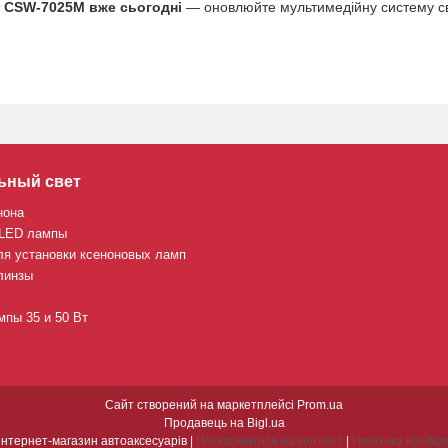
r CSW-7025M вже сьогодні
— оновлюйте мультимедійну систему св
ьный свет
нона
 LED лампы
ля установки ксеноновых ламп
линзы
пы 35 и 50 Вт
Сайт створений на маркетплейсі
Prom.ua
Продавець на Bigl.ua
CARBON інтернет-магазин автоаксесуарів |
Поскаржитися на контент
|
Політика конфід