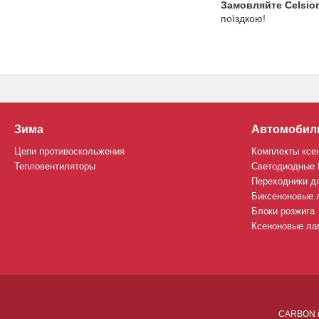
Замовляйте Celsio
поїздкою!
Зима
Автомобил
Цепи противоскольжения
Комплекты ксе
Тепловентиляторы
Светодиодные
Переходники д
Биксеноновые 
Блоки розжига
Ксеноновые лам