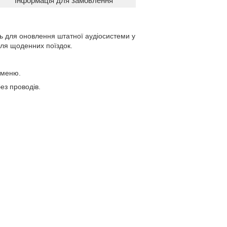
Інформація для замовлення
ь для оновлення штатної аудіосистеми у
для щоденних поїздок.
 меню.
ез проводів.