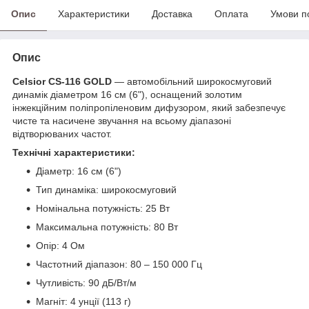
Опис
Характеристики
Доставка
Оплата
Умови п
Опис
Celsior CS-116 GOLD
— автомобільний широкосмуговий
динамік діаметром 16 см (6"), оснащений золотим
інжекційним поліпропіленовим дифузором, який забезпечує
чисте та насичене звучання на всьому діапазоні
відтворюваних частот.
Технічні характеристики:
Діаметр: 16 см (6")
Тип динаміка: широкосмуговий
Номінальна потужність: 25 Вт
Максимальна потужність: 80 Вт
Опір: 4 Ом
Частотний діапазон: 80 – 150 000 Гц
Чутливість: 90 дБ/Вт/м
Магніт: 4 унції (113 г)