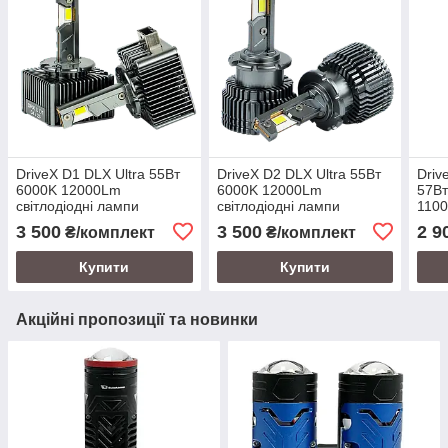
DriveX D1 DLX Ultra 55Вт
DriveX D2 DLX Ultra 55Вт
Driv
6000K 12000Lm
6000K 12000Lm
57Вт
світлодіодні лампи
світлодіодні лампи
110
світ
3 500
3 500
2 9
₴/комплект
₴/комплект
Купити
Купити
Акційні пропозиції та новинки