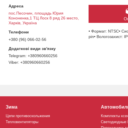
пос.Песочин, площадь Юрия
Кононенка,1 ТЦ Лоск 8 ряд 26 место,
О
Харків, Україна
• Формат: NTSC• Сист
pin• Вологозахист: I
+380 (96) 066-02-56
+380960660256
+380960660256
Зима
Автомобил
Цепи противоскольжения
Комплекты ксе
Тепловентиляторы
Светодиодные
Переходники д