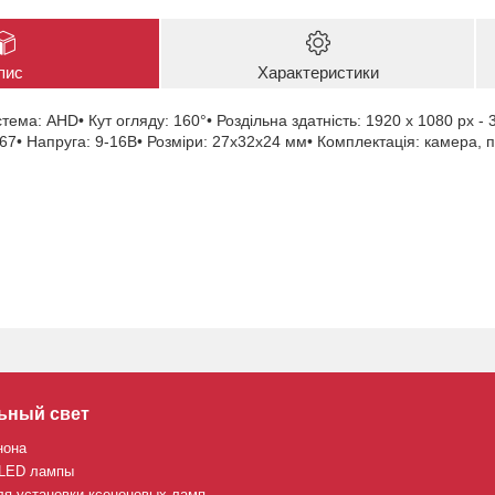
пис
Характеристики
ема: AHD• Кут огляду: 160°• Роздільна здатність: 1920 x 1080 px - 
P67• Напруга: 9-16В• Розміри: 27х32х24 мм• Комплектація: камера, п
ьный свет
нона
 LED лампы
ля установки ксеноновых ламп