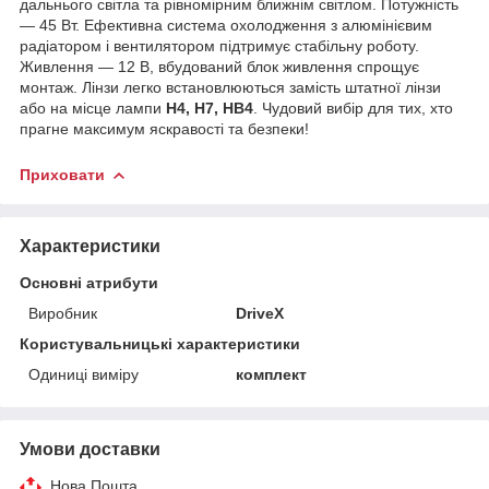
дальнього світла та рівномірним ближнім світлом. Потужність
— 45 Вт. Ефективна система охолодження з алюмінієвим
радіатором і вентилятором підтримує стабільну роботу.
Живлення — 12 В, вбудований блок живлення спрощує
монтаж. Лінзи легко встановлюються замість штатної лінзи
або на місце лампи
H4, H7, HB4
. Чудовий вибір для тих, хто
прагне максимум яскравості та безпеки!
Приховати
Характеристики
Основні атрибути
Виробник
DriveX
Користувальницькі характеристики
Одиниці виміру
комплект
Умови доставки
Нова Пошта