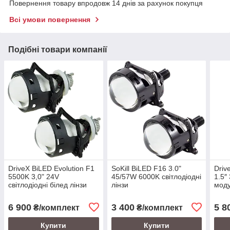
Повернення товару впродовж 14 днів за рахунок покупця
Всі умови повернення
Подібні товари компанії
DriveX BiLED Evolution F1
SoKill BiLED F16 3.0"
Driv
5500K 3,0" 24V
45/57W 6000K світлодіодні
1.5″
світлодіодні білед лінзи
лінзи
моду
LED 
6 900
3 400
5 8
₴/комплект
₴/комплект
Купити
Купити