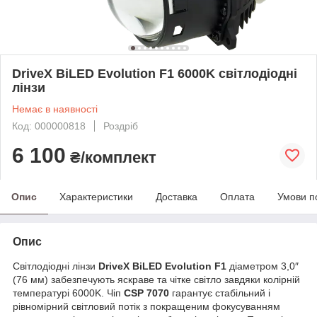
DriveX BiLED Evolution F1 6000K світлодіодні
лінзи
Немає в наявності
Код: 000000818
Роздріб
6 100
₴/комплект
Опис
Характеристики
Доставка
Оплата
Умови п
Опис
Світлодіодні лінзи
DriveX BiLED Evolution F1
діаметром 3,0″
(76 мм) забезпечують яскраве та чітке світло завдяки колірній
температурі 6000K. Чіп
CSP 7070
гарантує стабільний і
рівномірний світловий потік з покращеним фокусуванням