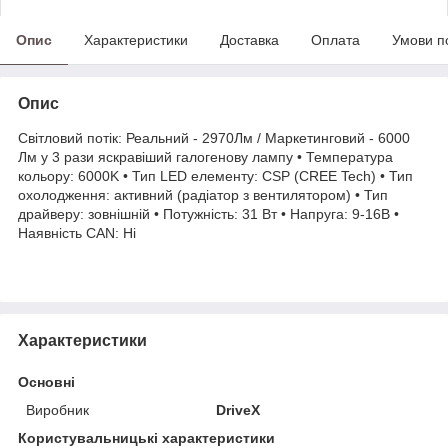
Опис
Характеристики
Доставка
Оплата
Умови п
Опис
Світловий потік: Реальний - 2970Лм / Маркетинговий - 6000
Лм у 3 рази яскравіший галогенову лампу • Температура
кольору: 6000K • Тип LED елементу: CSP (CREE Tech) • Тип
охолодження: активний (радіатор з вентилятором) • Тип
драйверу: зовнішній • Потужність: 31 Вт • Напруга: 9-16В •
Наявність CAN: Ні
Характеристики
Основні
Виробник
DriveX
Користувальницькі характеристики