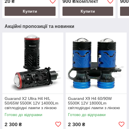
20
900
900
₴
₴/комплект
Купити
Купити
Акційні пропозиції та новинки
Guarand X2 Ultra H4 H/L
Guarand X9 H4 60/90W
50/65W 5500K 12V 14000Lm
5500K 12V 18000Lm
світлодіодні лампи з лінзою
світлодіодні лампи з лінзою
Готово до відправки
Готово до відправки
2 300
2 300
₴
₴