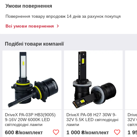
Умови повернення
Повернення товару впродовж 14 днів за рахунок покупця
Всі умови повернення
Подібні товари компанії
DriveX PA-03P HB3(9005)
DriveX PA-08 H27 30W 9-
Driv
9-16V 20W 6000K LED
32V 5.5K LED світлодіодні
32V
світлодіодні лампи
лампи
світ
600
1 000
1 9
₴/комплект
₴/комплект