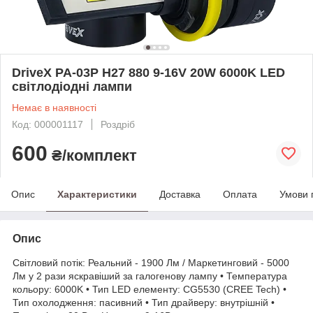
DriveX PA-03P H27 880 9-16V 20W 6000K LED
світлодіодні лампи
Немає в наявності
Код: 000001117
Роздріб
600
₴/комплект
Опис
Характеристики
Доставка
Оплата
Умови 
Опис
Світловий потік: Реальний - 1900 Лм / Маркетинговий - 5000
Лм у 2 рази яскравіший за галогенову лампу • Температура
кольору: 6000K • Тип LED елементу: CG5530 (CREE Tech) •
Тип охолодження: пасивний • Тип драйверу: внутрішній •