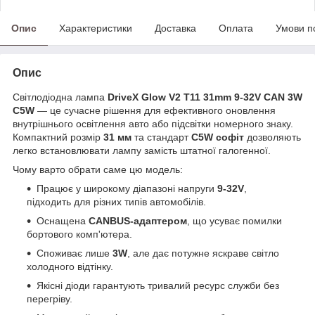
Опис
Характеристики
Доставка
Оплата
Умови п
Опис
Світлодіодна лампа
DriveX Glow V2 T11 31mm 9-32V CAN 3W
C5W
— це сучасне рішення для ефективного оновлення
внутрішнього освітлення авто або підсвітки номерного знаку.
Компактний розмір
31 мм
та стандарт
C5W софіт
дозволяють
легко встановлювати лампу замість штатної галогенної.
Чому варто обрати саме цю модель:
Працює у широкому діапазоні напруги
9-32V
,
підходить для різних типів автомобілів.
Оснащена
CANBUS-адаптером
, що усуває помилки
бортового комп'ютера.
Споживає лише
3W
, але дає потужне яскраве світло
холодного відтінку.
Якісні діоди гарантують тривалий ресурс служби без
перегріву.