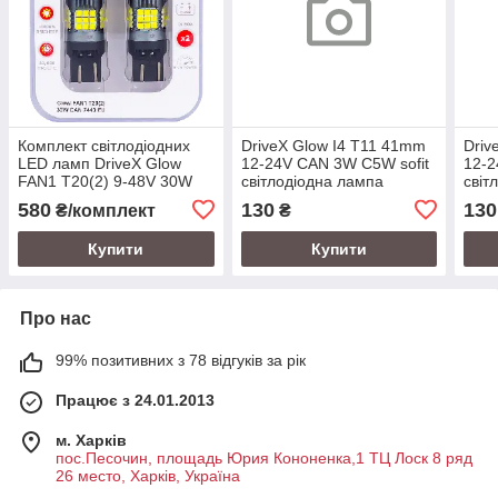
Комплект світлодіодних
DriveX Glow I4 T11 41mm
Driv
LED ламп DriveX Glow
12-24V CAN 3W C5W sofit
12-2
FAN1 T20(2) 9-48V 30W
світлодіодна лампа
світ
CAN 3000Lm
580
130
130
₴/комплект
₴
7443/W21/5W Ø16 мм EU
Купити
Купити
Про нас
99% позитивних з 78 відгуків за рік
Працює з 24.01.2013
м. Харків
пос.Песочин, площадь Юрия Кононенка,1 ТЦ Лоск 8 ряд
26 место, Харків, Україна