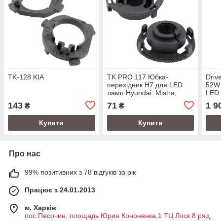
TK-128 KIA
TK PRO 117 Юбка-
Driv
перехідник H7 для LED
52W
ламп Hyundai: Mistra,
LED 
Tucson, KIA K3
Kia 
143
71
1 9
₴
₴
Купити
Купити
Про нас
99% позитивних з 78 відгуків за рік
Працює з 24.01.2013
м. Харків
пос.Песочин, площадь Юрия Кононенка,1 ТЦ Лоск 8 ряд