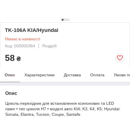
TK-106A KIA/Hyundai
Немає в наявності
Код: 000000364
Роздріб
58
₴
Опис
Характеристики
Доставка
Оплата
Умови п
Опис
Цоколь-перехідник для встановлення ксенонових та LED
ламп • тип цоколя Н7 • моделі авто KIA: K3, K4, K5; Hyundai:
Sonata, Elantra, Tucson, Coupe, Santafe