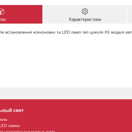
пис
Характеристики
ля встановлення ксенонових та LED ламп тип цоколя Н1 моделі авто
ьный свет
нона
 LED лампы
ля установки ксеноновых ламп