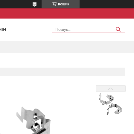
Кошик
МІН