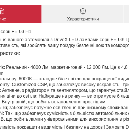
пис
Характеристики
серії
FE-03 H1
ня вашого автомобіля з DriveX LED лампами серії FE-03! 
ктивність, які зроблять вашу поїздку безпечнішою та комфор
ристики:
ік
: Реальний - 4800 Лм, маркетинговий - 12 000 Лм. Це в 4,8
пи!
кольору
: 6000K — холодне біле світло для покращеної видим
енту
: Customized CSP, що забезпечує високу яскравість і т
: Активне, з радіатором та вентилятором, що гарантує стабі
я ціни до світла
: Найкраще на ринку — ви отримуєте більш
: Внутрішній, що робить встановлення простішим.
65 Вт, забезпечує потужне освітлення при низькому споживанн
AN
: Так, що забезпечує сумісність з більшістю автомобільних
0 В, що робить лампи універсальними для використання в рі
ливість покращити видимість і безпеку на дорозі! Замовте 