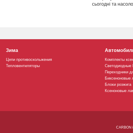
сьогодні та насол
Зима
Автомобил
Цепи противоскольжения
Комплекты ксе
Тепловентиляторы
Светодиодные
Переходники д
Биксеноновые 
Блоки розжига
Ксеноновые лам