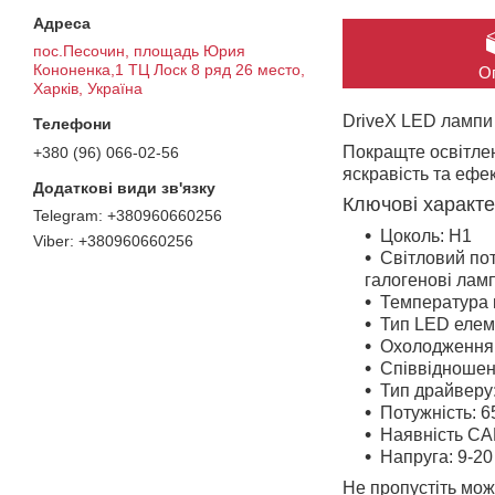
пос.Песочин, площадь Юрия
Кононенка,1 ТЦ Лоск 8 ряд 26 место,
О
Харків, Україна
DriveX LED
лампи
Покращте освітлен
+380 (96) 066-02-56
яскравість та ефе
Ключові характе
+380960660256
Цоколь:
H1
+380960660256
Світловий пот
галогенові лам
Температура 
Тип LED елем
Охолодження
Співвідношенн
Тип драйверу
Потужність
: 
Наявність C
Напруга
: 9-2
Не пропустіть мож