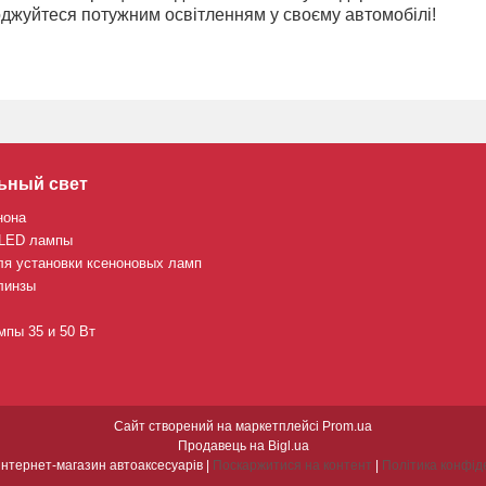
оджуйтеся потужним освітленням у своєму автомобілі!
ьный свет
нона
 LED лампы
ля установки ксеноновых ламп
линзы
пы 35 и 50 Вт
Сайт створений на маркетплейсі
Prom.ua
Продавець на Bigl.ua
CARBON інтернет-магазин автоаксесуарів |
Поскаржитися на контент
|
Політика конфід