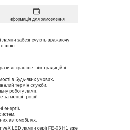
Інформація для замовлення
Ці лампи забезпечують вражаючу
тнішою.
 рази яскравіше, ніж традиційні
ості в будь-яких умовах.
ривалий термін служби.
льну роботу ламп.
е за менші гроші!
і енергії.
 систем.
зних автомобілях.
DriveX LED лампи серії FE-03 H1 вже