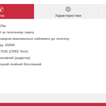
пис
Характеристики
00Лм
й за галогенову лампу
озміром максимально наближені до галогену
ру: 6000K
 7035 (CREE Tech)
пасивний (радіатор)
рішній лінійний біполярний