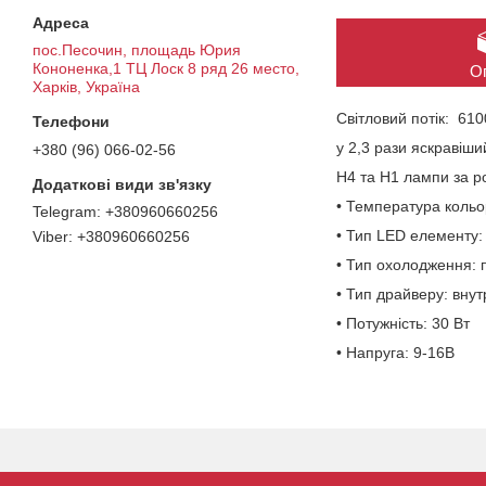
пос.Песочин, площадь Юрия
Кононенка,1 ТЦ Лоск 8 ряд 26 место,
О
Харків, Україна
Світловий потік: 61
у 2,3 рази яскравіши
+380 (96) 066-02-56
H4 та Н1 лампи за р
• Температура кольо
+380960660256
• Тип LED елементу:
+380960660256
• Тип охолодження: 
• Тип драйверу: внут
• Потужність: 30 Вт
• Напруга: 9-16В