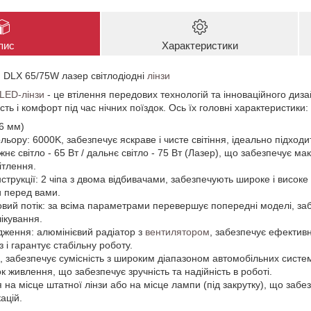
пис
Характеристики
u DLX 65/75W лазер світлодіодні
лінзи
LED-лінзи
- це втілення передових технологій та інноваційного диз
ть і комфорт під час нічних поїздок. Ось їх головні характеристики:
76 мм)
ьору: 6000K, забезпечує яскраве і чисте світіння, ідеально підходи
жнє світло - 65 Вт / дальнє світло - 75 Вт (Лазер), що забезпечує м
ітлення.
струкції: 2 чіпа з двома відбивачами, забезпечують широке і висок
и перед вами.
овий потік: за всіма параметрами перевершує попередні моделі, заб
ікування.
ження: алюмінієвий радіатор з
вентилятором
, забезпечує ефектив
з і гарантує стабільну роботу.
В, забезпечує сумісність з широким діапазоном автомобільних систе
 живлення, що забезпечує зручність та надійність в роботі.
на місце штатної лінзи або на місце лампи (під закрутку), що забез
ацій.