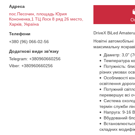
пос.Песочин, площадь Юрия
Кононенка,1 ТЦ Лоск 8 ряд 26 место,
О
Харків, Україна
DriveX BiLed Amater
Новітні автомобільні
+380 (96) 066-02-56
максимальну яскравіс
Діаметр: 3,0" (
+380960660256
Температура кол
+380960660256
Потужність: бли
різних умовах осв
Особливості кон
освітлення дорог
Потужний світл
перевершує всі оч
Система охолод
термін служби лін
Напруга: 9-16 
Вбудований блок
Встановлюється 
складних модифік