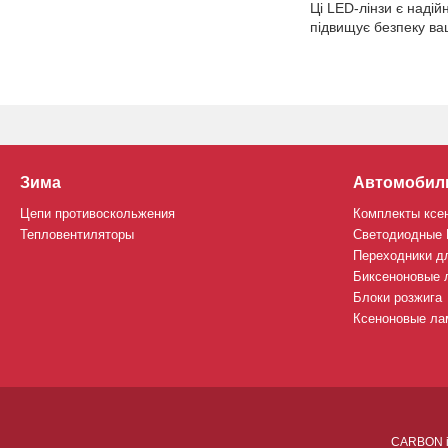
Ці LED-лінзи є надій
підвищує безпеку ва
Зима
Автомобил
Цепи противоскольжения
Комплекты ксе
Тепловентиляторы
Светодиодные
Переходники д
Биксеноновые 
Блоки розжига
Ксеноновые лам