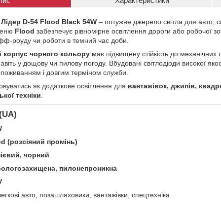
пис
Характеристики
Лідер D-54 Flood Black 54W
– потужне джерело світла для авто, с
меню
Flood
забезпечує рівномірне освітлення дороги або робочої зо
фф-роуду чи роботи в темний час доби.
й корпус чорного кольору
має підвищену стійкість до механічних 
навіть у дощову чи пилову погоду. Вбудовані світлодіоди високої яко
поживанням і довгим терміном служби.
вуватись як додаткове освітлення для
вантажівок, джипів, квадр
кої техніки
.
(UA)
W
od (розсіяний промінь)
ієвий, чорний
 вологозахищена, пилонепроникна
V
егкові авто, позашляховики, вантажівки, спецтехніка