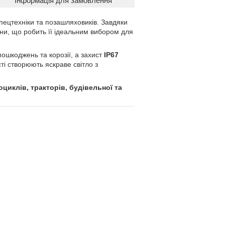
Інформація для замовлення
пецтехніки та позашляховиків. Завдяки
ни, що робить її ідеальним вибором для
пошкоджень та корозії, а захист
IP67
сті створюють яскраве світло з
оциклів, тракторів, будівельної та