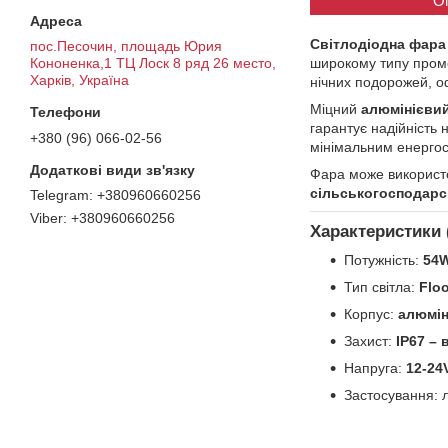
О
Світлодіодна фара 
пос.Песочин, площадь Юрия
широкому типу про
Кононенка,1 ТЦ Лоск 8 ряд 26 место,
Харків, Україна
нічних подорожей, о
Міцний
алюмінієви
гарантує надійність 
+380 (96) 066-02-56
мінімальним енергос
Фара може використо
сільськогосподарсь
+380960660256
+380960660256
Характеристики 
Потужність:
54
Тип світла:
Flo
Корпус:
алюмін
Захист:
IP67 –
Напруга:
12-24
Застосування: л