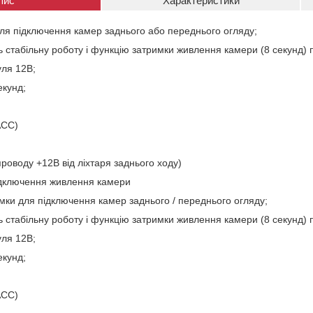
пис
Характеристики
ля підключення камер заднього або переднього огляду;
ь стабільну роботу і функцію затримки живлення камери (8 секунд) 
уля 12В;
екунд;
ACC)
проводу +12В від ліхтаря заднього ходу)
ідключення живлення камери
мки для підключення камер заднього / переднього огляду;
ь стабільну роботу і функцію затримки живлення камери (8 секунд) 
уля 12В;
екунд;
ACC)