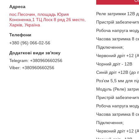
О
Реле затримки 12В д
пос.Песочин, площадь Юрия
Кононенка,1 ТЦ Лоск 8 ряд 26 место,
Пристрій забезпечит
Харків, Україна
Робоча напруга мод
Часова затримка 8 с
+380 (96) 066-02-56
Підключення;
Червоний дріт +12 (
+380960660256
Чорний дріт - 12В
+380960660256
Синій дріт +12В (до 
Роз'єм 5,5 мм для п
Модуль (Реле) затри
Пристрій забезпечит
Робоча напруга мод
Часова затримка 8 с
Підключення;
Червоний дріт +12 (