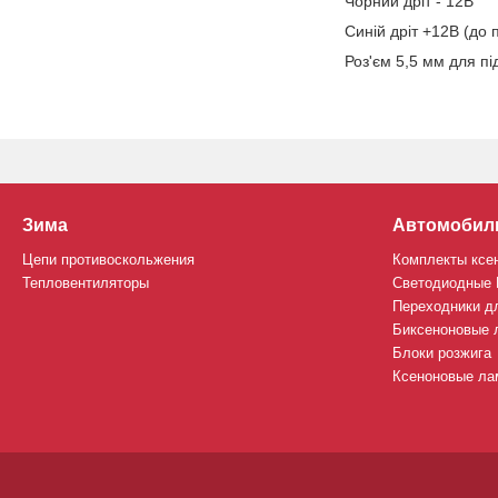
Чорний дріт - 12В
Синій дріт +12В (до 
Роз'єм 5,5 мм для п
Зима
Автомобил
Цепи противоскольжения
Комплекты ксе
Тепловентиляторы
Светодиодные
Переходники д
Биксеноновые 
Блоки розжига
Ксеноновые лам