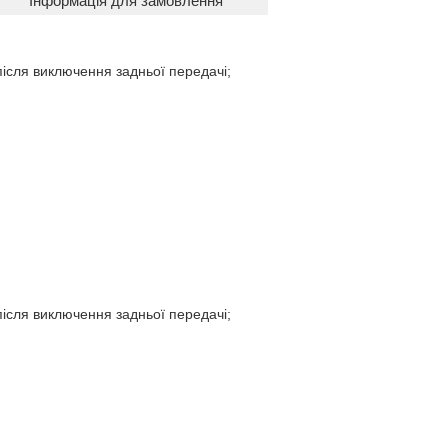
Інформація для замовлення
після виключення задньої передачі;
після виключення задньої передачі;