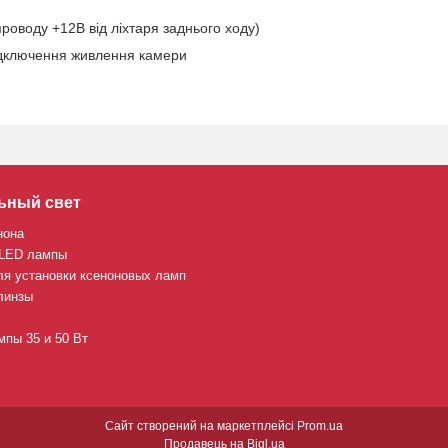
проводу +12В від ліхтаря заднього ходу)
ідключення живлення камери
ьный свет
нона
 LED лампы
ля установки ксеноновых ламп
линзы
пы 35 и 50 Вт
Сайт створений на маркетплейсі
Prom.ua
Продавець на Bigl.ua