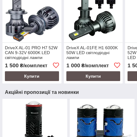
DriveX AL-01 PRO H7 52W
DriveX AL-01FE H1 6000K
Driv
CAN 9-32V 6000K LED
50W LED світлодіодні
52W
світлодіодні лампи
лампи
LED 
1 500
1 000
1 5
₴/комплект
₴/комплект
Купити
Купити
Акційні пропозиції та новинки