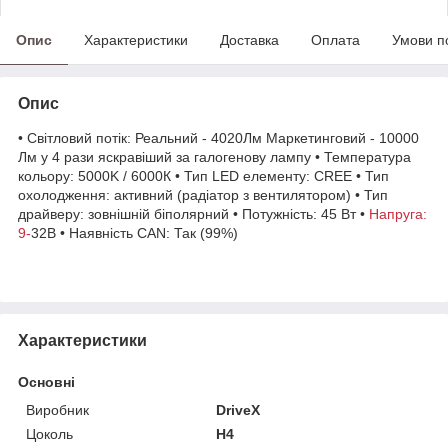
Опис
Характеристики
Доставка
Оплата
Умови п
Опис
• Світловий потік: Реальний - 4020Лм Маркетинговий - 10000
Лм у 4 рази яскравіший за галогенову лампу • Температура
кольору: 5000K / 6000К • Тип LED елементу: CREE • Тип
охолодження: активний (радіатор з вентилятором) • Тип
драйверу: зовнішній біполярний • Потужність: 45 Вт •
Напруга:
9-
32В • Наявність CAN: Так (99%)
Характеристики
Основні
Виробник
DriveX
Цоколь
H4