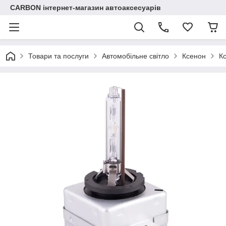
CARBON інтернет-магазин автоаксесуарів
Товари та послуги
Автомобільне світло
Ксенон
К