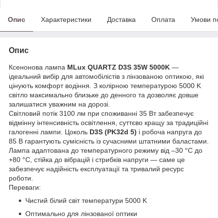
Опис
Характеристики
Доставка
Оплата
Умови п
Опис
Ксенонова лампа
MLux QUARTZ D3S 35W 5000K
—
ідеальний вибір для автомобілістів з лінзованою оптикою, які
цінують комфорт водіння. З колірною температурою 5000 K
світло максимально близьке до денного та дозволяє довше
залишатися уважним на дорозі.
Світловий потік 3100 лм при споживанні 35 Вт забезпечує
відмінну інтенсивність освітлення, суттєво кращу за традиційні
галогенні лампи. Цоколь
D3S (PK32d 5)
і робоча напруга до
85 В гарантують сумісність із сучасними штатними баластами.
Лампа адаптована до температурного режиму від –30 °C до
+80 °C, стійка до вібрацій і стрибків напруги — саме це
забезпечує надійність експлуатації та тривалий ресурс
роботи.
Переваги:
Чистий білий світ температури 5000 K
Оптимально для лінзованої оптики