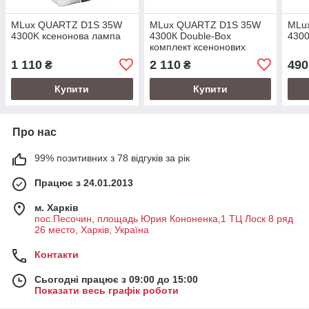
MLux QUARTZ D1S 35W
MLux QUARTZ D1S 35W
MLu
4300K ксенонова лампа
4300К Double-Box
4300
комплект ксенонових
ламп
1 110
2 110
490
₴
₴
Купити
Купити
Про нас
99% позитивних з 78 відгуків за рік
Працює з 24.01.2013
м. Харків
пос.Песочин, площадь Юрия Кононенка,1 ТЦ Лоск 8 ряд
26 место, Харків, Україна
Контакти
Сьогодні працює з 09:00 до 15:00
Показати весь графік роботи