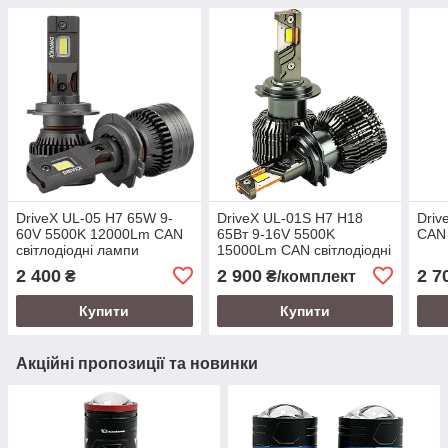
DriveX UL-05 H7 65W 9-
DriveX UL-01S H7 H18
Driv
60V 5500K 12000Lm CAN
65Вт 9-16V 5500K
CAN 
світлодіодні лампи
15000Lm CAN світлодіодні
лампи
2 400
2 900
2 7
₴
₴/комплект
Купити
Купити
Акційні пропозиції та новинки