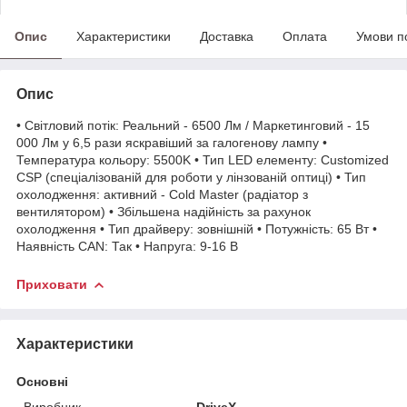
Опис
Характеристики
Доставка
Оплата
Умови п
Опис
• Світловий потік: Реальний - 6500 Лм / Маркетинговий - 15
000 Лм у 6,5 рази яскравіший за галогенову лампу •
Температура кольору: 5500K • Тип LED елементу: Customized
CSP (спеціалізованій для роботи у лінзованій оптиці) • Тип
охолодження: активний - Cold Master (радіатор з
вентилятором) • Збільшена надійність за рахунок
охолодження • Тип драйверу: зовнішній • Потужність: 65 Вт •
Наявність CAN: Так • Напруга: 9-16 В
Приховати
Характеристики
Основні
Виробник
DriveX