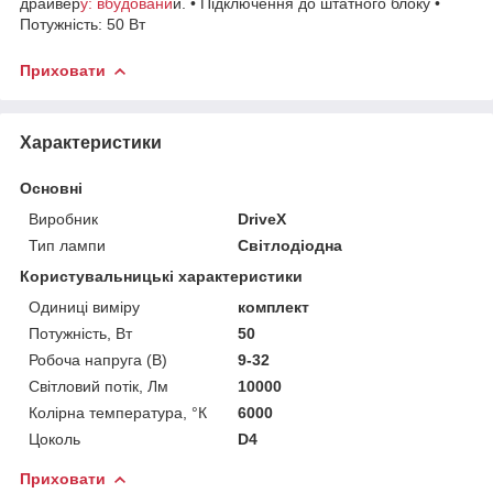
драйвер
у: вбудовани
й. • Підключення до штатного блоку •
Потужність: 50 Вт
Приховати
Характеристики
Основні
Виробник
DriveX
Тип лампи
Світлодіодна
Користувальницькі характеристики
Одиниці виміру
комплект
Потужність, Вт
50
Робоча напруга (В)
9-32
Світловий потік, Лм
10000
Колірна температура, °К
6000
Цоколь
D4
Приховати