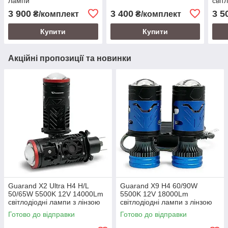
лампи
світ
3 900
3 400
3 5
₴/комплект
₴/комплект
Купити
Купити
Акційні пропозиції та новинки
Guarand X2 Ultra H4 H/L
Guarand X9 H4 60/90W
50/65W 5500K 12V 14000Lm
5500K 12V 18000Lm
світлодіодні лампи з лінзою
світлодіодні лампи з лінзою
Готово до відправки
Готово до відправки