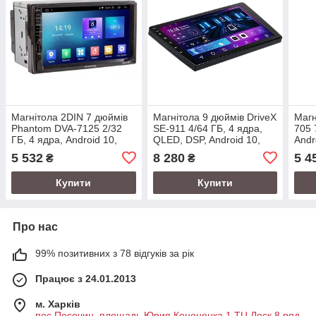
Магнітола 2DIN 7 дюймів
Магнітола 9 дюймів DriveX
Магн
Phantom DVA-7125 2/32
SE-911 4/64 ГБ, 4 ядра,
705 
ГБ, 4 ядра, Android 10,
QLED, DSP, Android 10,
Andr
Bluetooth, GPS
Bluetooth, GPS, CarPlay,
ядра
5 532
8 280
5 4
₴
₴
Android Auto
CarP
Купити
Купити
Про нас
99% позитивних з 78 відгуків за рік
Працює з 24.01.2013
м. Харків
пос.Песочин, площадь Юрия Кононенка,1 ТЦ Лоск 8 ряд