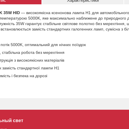
пис
Характеристики
K 35W HID
— високоякісна ксенонова лампа H1 для автомобільного
о з температурою 5000K, яке максимально наближене до природного 
ужність 35W гарантує стабільне світлове полотно без мерехтіння, щ
встановлюється замість стандартних галогенних ламп, сумісна з біл
 потік 5000K, оптимальний для нічних поїздок
, стабільна робота без мерехтіння
трукція з високоякісних матеріалів
 замість стандартної лампи H1
ість і безпека на дорозі
ьный свет