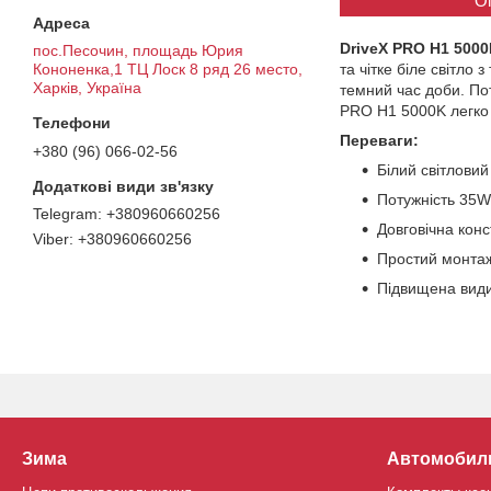
О
DriveX PRO H1 5000
пос.Песочин, площадь Юрия
та чітке біле світл
Кононенка,1 ТЦ Лоск 8 ряд 26 место,
Харків, Україна
темний час доби. Пот
PRO H1 5000K легко 
Переваги:
+380 (96) 066-02-56
Білий світловий
Потужність 35W
+380960660256
Довговічна конс
+380960660256
Простий монтаж
Підвищена видим
Зима
Автомобил