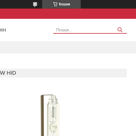
Кошик
МІН
5W HID