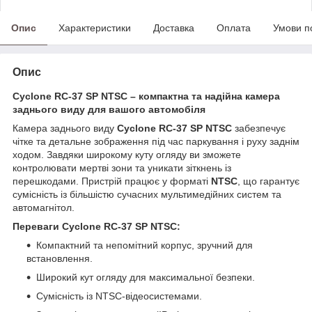
Опис
Характеристики
Доставка
Оплата
Умови п
Опис
Cyclone RC-37 SP NTSC – компактна та надійна камера
заднього виду для вашого автомобіля
Камера заднього виду
Cyclone RC-37 SP NTSC
забезпечує
чітке та детальне зображення під час паркування і руху заднім
ходом. Завдяки широкому куту огляду ви зможете
контролювати мертві зони та уникати зіткнень із
перешкодами. Пристрій працює у форматі
NTSC
, що гарантує
сумісність із більшістю сучасних мультимедійних систем та
автомагнітол.
Переваги Cyclone RC-37 SP NTSC:
Компактний та непомітний корпус, зручний для
встановлення.
Широкий кут огляду для максимальної безпеки.
Сумісність із NTSC-відеосистемами.