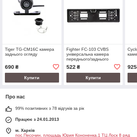
Tiger TG-CM16C камера
Fighter FC-103 CVBS
Cycl
заднього огляду
універсальна камера
каме
переднього/заднього
огляду в рамці номерного
690
522
925
₴
₴
знаку
Купити
Купити
Про нас
99% позитивних з 78 відгуків за рік
Працює з 24.01.2013
м. Харків
пос.Песочин, площадь Юрия Кононенка,1 ТЦ Лоск 8 ряд