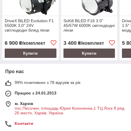
DriveX BiLED Evolution F1
SoKill BiLED F16 3.0"
Driv
5500K 3,0" 24V
45/57W 6000K світлодіодні
1.5″
світлодіодні білед лінзи
лінзи
моду
LED 
6 900
3 400
5 8
₴/комплект
₴/комплект
Купити
Купити
Про нас
99% позитивних з 78 відгуків за рік
Працює з 24.01.2013
м. Харків
пос.Песочин, площадь Юрия Кононенка,1 ТЦ Лоск 8 ряд
26 место, Харків, Україна
Контакти