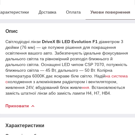
арактеристики
Доставка
Оплата
Умови повернення
Опис
Світлодіодні лінзи
DriveX Bi LED Evolution F1
діаметром 3
дюйми (76 мм) — це потужне рішення для покращення
освітлення вашого авто. Забезпечують ідеальне фокусування
дальнього світла та рівномірний розподіл ближнього й
дальнього світла. Оснащені LED чипом CSP 7070, потужність
ближнього світла — 45 Вт, дальнього — 50 Вт. Колірна
температура 6000K дає яскраве біле світло. Надій
на система
о
холодження з алюмінієвим радіатором і вентилятором,
живлення 24V, вбудований блок живле
ння.
Встановлюються
замість штатної лінзи або замість лампи H4, H7, HB4.
Приховати
Характеристики