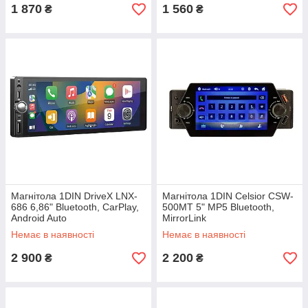
1 870
1 560
₴
₴
Магнітола 1DIN DriveX LNX-
Магнітола 1DIN Celsior CSW-
686 6,86" Bluetooth, CarPlay,
500MT 5" MP5 Bluetooth,
Android Auto
MirrorLink
Немає в наявності
Немає в наявності
2 900
2 200
₴
₴