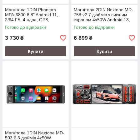
Магнітола 1DIN Phantom
Магнітола 2DIN Nextone MD-
MPA-6800 6.8" Android 11,
758 v2 7 дюймів з виїзним
2/64 ГБ, 4 ядра, GPS,
екраном 4x50W Android 13,
CarPlay, Android Auto
2/64 ГБ, 4 ядра, Bluetooth,
Готово до відправки
Готово до відправки
GPS, CarPlay, Android
3 730
6 899
₴
₴
Купити
Купити
Магнітола 1DIN Nextone MD-
503 6,3 дюймів 4x50W