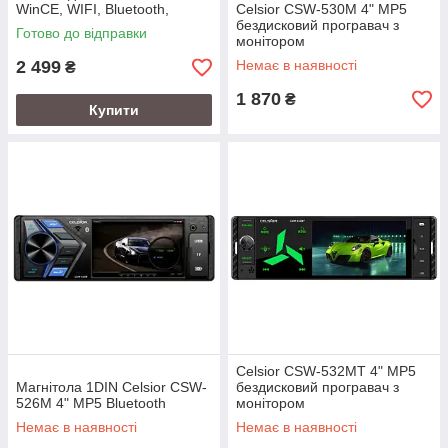
WinCE, WIFI, Bluetooth,
Celsior CSW-530M 4" MP5
CarPlay, Android Auto
бездисковий програвач з
Готово до відправки
монітором
2 499
Немає в наявності
₴
1 870
₴
Купити
Celsior CSW-532MT 4" MP5
Магнітола 1DIN Celsior CSW-
бездисковий програвач з
526M 4" MP5 Bluetooth
монітором
Немає в наявності
Немає в наявності